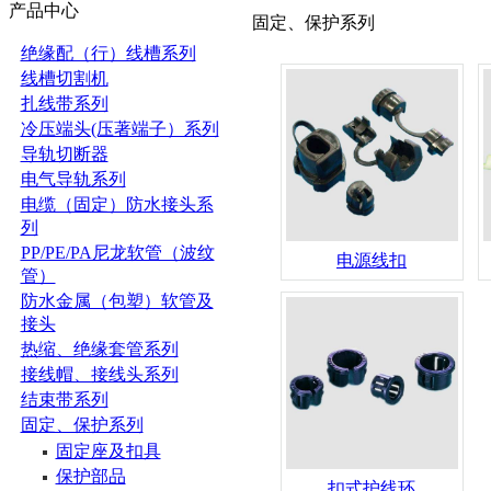
产品中心
固定、保护系列
绝缘配（行）线槽系列
线槽切割机
扎线带系列
冷压端头(压著端子）系列
导轨切断器
电气导轨系列
电缆（固定）防水接头系
列
PP/PE/PA尼龙软管（波纹
电源线扣
管）
防水金属（包塑）软管及
接头
热缩、绝缘套管系列
接线帽、接线头系列
结束带系列
固定、保护系列
固定座及扣具
保护部品
扣式护线环