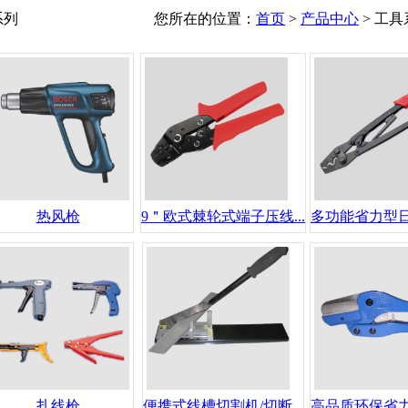
系列
您所在的位置：
首页
>
产品中心
> 工具
热风枪
9＂欧式棘轮式端子压线...
多功能省力型日式
扎线枪
便携式线槽切割机/切断...
高品质环保省力耐