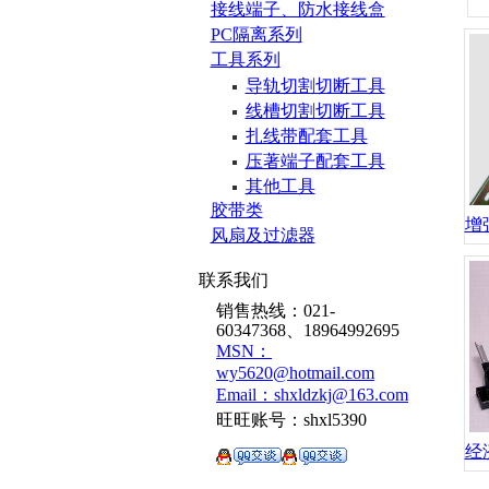
接线端子、防水接线盒
PC隔离系列
工具系列
导轨切割切断工具
线槽切割切断工具
扎线带配套工具
压著端子配套工具
其他工具
胶带类
增
风扇及过滤器
联系我们
销售热线：021-
60347368、18964992695
MSN：
wy5620@hotmail.com
Email：shxldzkj@163.com
旺旺账号：shxl5390
经