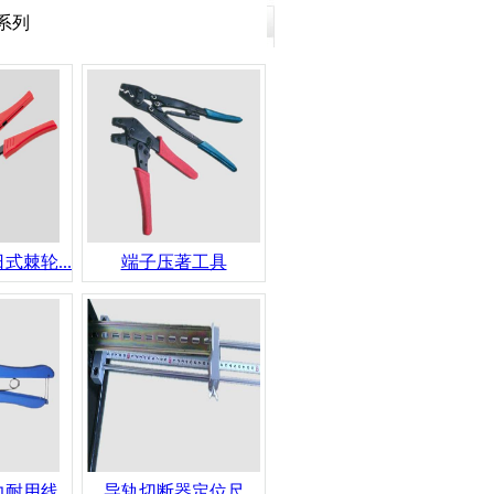
系列
棘轮...
端子压著工具
用线...
导轨切断器定位尺