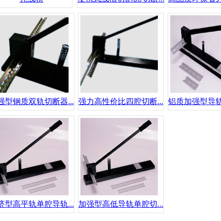
强型钢质双轨切断器...
强力高性价比四腔切断...
铝质加强型导轨切
济型高平轨单腔导轨...
加强型高低导轨单腔切...