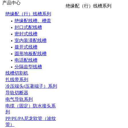
产品中心
绝缘配（行）线槽系列
绝缘配（行）线槽系列
绝缘配线槽、槽盖
封口式配线槽
密封式线槽
室内装潢配线槽
拨开式线槽
圆形地板配线槽
电话配线槽
分隔齿型线槽
线槽切割机
扎线带系列
冷压端头(压著端子）系列
导轨切断器
电气导轨系列
电缆（固定）防水接头系
列
PP/PE/PA尼龙软管（波纹
管）