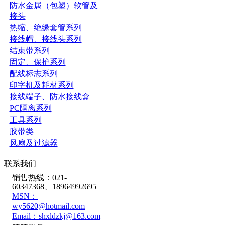
防水金属（包塑）软管及
接头
热缩、绝缘套管系列
接线帽、接线头系列
结束带系列
固定、保护系列
配线标志系列
印字机及耗材系列
接线端子、防水接线盒
PC隔离系列
工具系列
胶带类
风扇及过滤器
联系我们
销售热线：021-
60347368、18964992695
MSN：
wy5620@hotmail.com
Email：shxldzkj@163.com