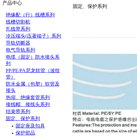
产品中心
固定、保护系列
绝缘配（行）线槽系列
线槽切割机
扎线带系列
冷压端头(压著端子）系列
导轨切断器
电气导轨系列
电缆（固定）防水接头系
列
PP/PE/PA尼龙软管（波纹
管）
防水金属（包塑）软管及
接头
热缩、绝缘套管系列
接线帽、接线头系列
结束带系列
固定、保护系列
固定座及扣具
保护部品