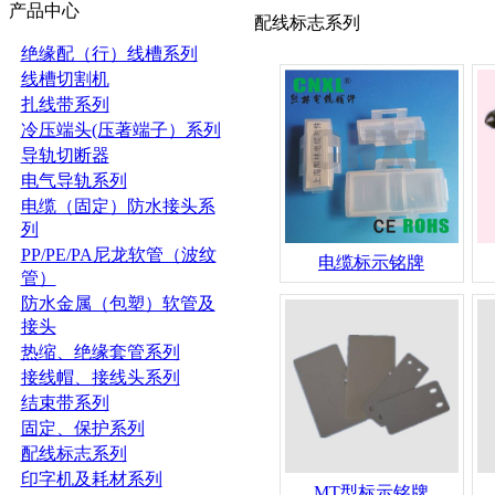
产品中心
配线标志系列
绝缘配（行）线槽系列
线槽切割机
扎线带系列
冷压端头(压著端子）系列
导轨切断器
电气导轨系列
电缆（固定）防水接头系
列
PP/PE/PA尼龙软管（波纹
电缆标示铭牌
管）
防水金属（包塑）软管及
接头
热缩、绝缘套管系列
接线帽、接线头系列
结束带系列
固定、保护系列
配线标志系列
印字机及耗材系列
MT型标示铭牌