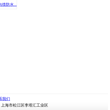
缆防水...
系我们
rved 地 址：上海市松江区李塔汇工业区