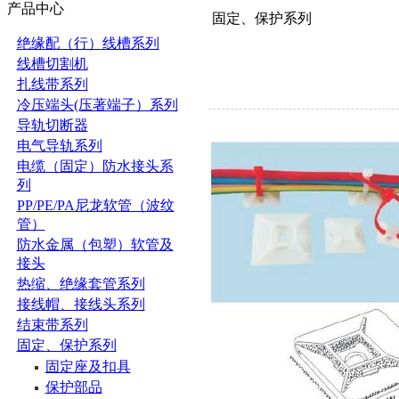
产品中心
固定、保护系列
绝缘配（行）线槽系列
线槽切割机
扎线带系列
冷压端头(压著端子）系列
导轨切断器
电气导轨系列
电缆（固定）防水接头系
列
PP/PE/PA尼龙软管（波纹
管）
防水金属（包塑）软管及
接头
热缩、绝缘套管系列
接线帽、接线头系列
结束带系列
固定、保护系列
固定座及扣具
保护部品